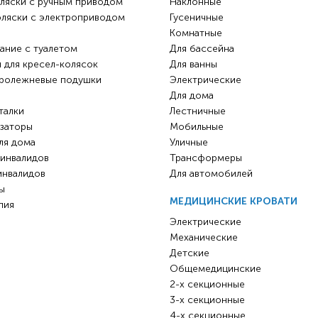
ляски с ручным приводом
Наклонные
оляски с электроприводом
Гусеничные
Комнатные
ание с туалетом
Для бассейна
 для кресел-колясок
Для ванны
ролежневые подушки
Электрические
Для дома
талки
Лестничные
заторы
Мобильные
ля дома
Уличные
 инвалидов
Трансформеры
инвалидов
Для автомобилей
ы
МЕДИЦИНСКИЕ КРОВАТИ
пия
Электрические
Механические
Детские
Общемедицинские
2-х секционные
3-х секционные
4-х секционные