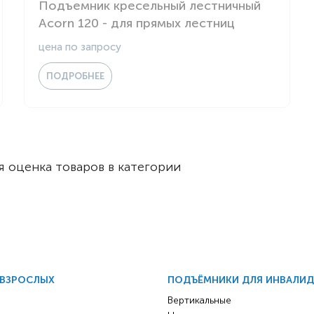
Подъемник кресельный лестничный
Комнатные
электроприводом
Acorn 120 - для прямых лестниц
Кислородное оборудование
Для бассейна
Скутеры
цена по запросу
Для ванны
Оборудование с туалетом
ПОДРОБНЕЕ
Электрические
Приставки для кресел-
Для дома
колясок
Лестничные
Противопролежневые
подушки
Мобильные
 оценка товаров в категории
Для пляжа
Уличные
Кресла-каталки
Трансформеры
Вертикализаторы
Кровати для дома
Ванна для инвалидов
 ВЗРОСЛЫХ
ПОДЪЁМНИКИ ДЛЯ ИНВАЛИ
Вертикальные