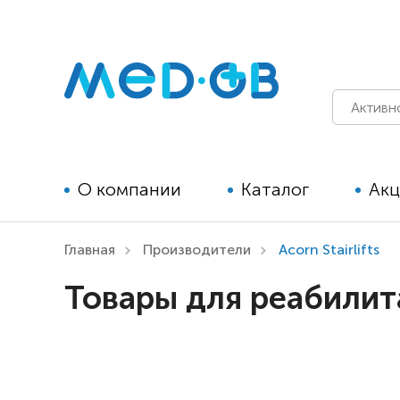
О компании
Каталог
Ак
Главная
Производители
Acorn Stairlifts
Технические средства
Товары для реабилитац
реабилитации для детей
Технические средства
реабилитации для взрослых