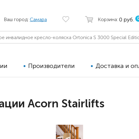
0 руб.
Ваш город:
Самара
Корзина:
ции
Производители
Доставка и оп
Автомобильные кресла
Аппараты
ии Acorn Stairlifts
Коляски для детей с ДЦП
Тренажё
Коляски для детей активного
Дополнит
типа
для дете
Детские вертикализаторы