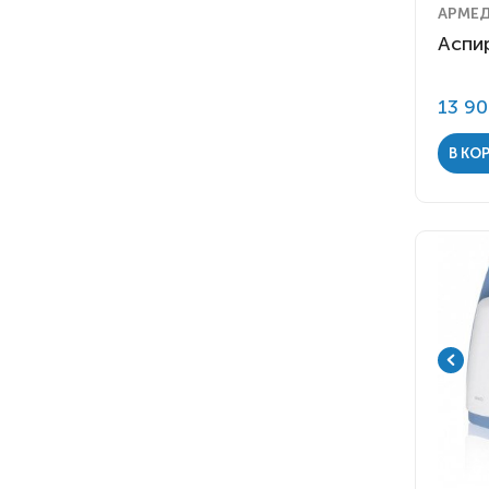
Dima Italia
2
АРМЕ
Dixion
1
Аспи
Fisher&Paykel Helthcare
2
Hill-Rom
2
13 9
Medela
11
Philips Respironics
1
В КО
Показать все (11)
Seoil Pacific Corporation
5
Ventum
3
Армед
1