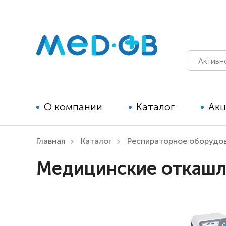
О компании
Каталог
Ак
Главная
Каталог
Респираторное оборудо
Технические средства
Медицинские откашл
реабилитации для детей
Технические средства
реабилитации для взрослых