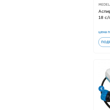
MEDEL
Аспи
18 c/i
цена п
ПОД