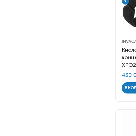
INVAC
Кисл
конц
XPO2
430 
В КО