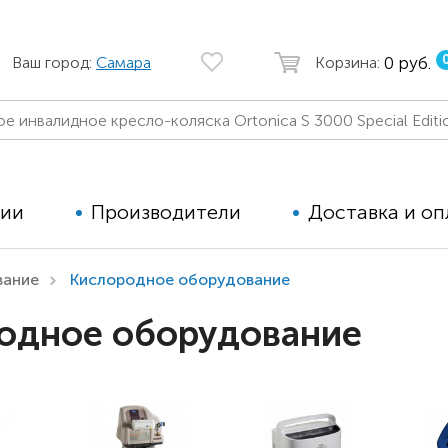
0 руб.
Ваш город:
Самара
Корзина:
ции
Производители
Доставка и оп
вание
Кислородное оборудование
Автомобильные кресла
Аппараты
одное оборудование
Коляски для детей с ДЦП
Тренажё
Коляски для детей активного
Дополнит
типа
для дете
Детские вертикализаторы