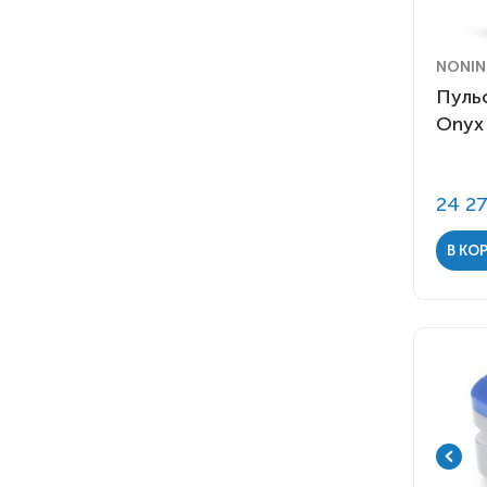
Bitmos
2
Choicemmed
12
Devilbiss
2
NONIN
Invacare
Пуль
7
Onyx
Longfian
4
Medtronic Covidien
2
Показать все (16)
Nidek
1
24 2
Nonin
1
Philips
1
В КО
Philips Respironics
2
Riester
1
Scaleo
2
Ventum
2
Армед
5