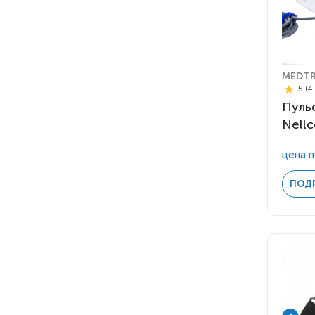
MEDTR
5 (4
Пуль
Nellc
цена п
ПОД