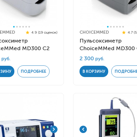
CEMMED
CHOICEMMED
4.9 (19 оценок)
4.7 (
соксиметр
Пульсоксиметр
ceMMed MD300 C2
ChoiceMMed MD300 
0
2 300
руб.
руб.
РЗИНУ
ПОДРОБНЕЕ
В КОРЗИНУ
ПОДРОБН