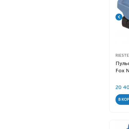
RIEST
Пульс
Fox 
20 4
В КО