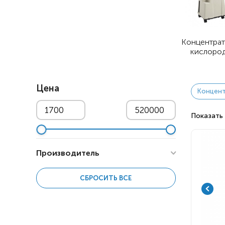
Респираторное оборудование
Подъёмники для инвалидов
Концентра
кислоро
Цена
Концент
Показать 
Производитель
СБРОСИТЬ ВСЕ
AirSep Corporation
4
Atmung
1