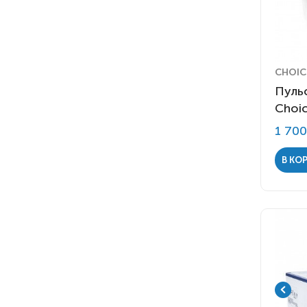
CHOI
Пуль
Choi
1 70
В КО