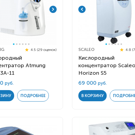
NG
SCALEO
4.5 (29 оценок)
4.8 (
ородный
Кислородный
ентратор Atmung
концентратор Scale
-3A-11
Horizon S5
00
69 000
руб.
руб.
РЗИНУ
ПОДРОБНЕЕ
В КОРЗИНУ
ПОДРОБН