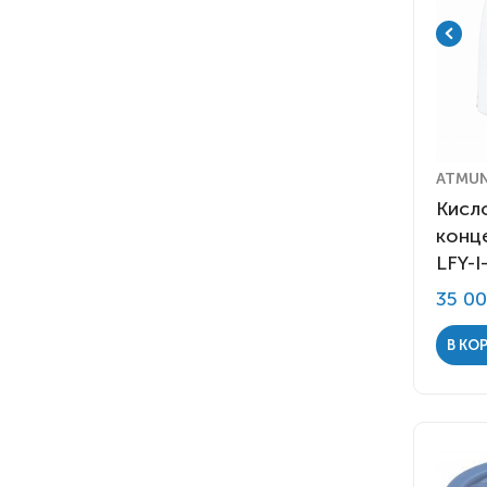
ATMU
Кисл
конц
LFY-I
35 0
В КО