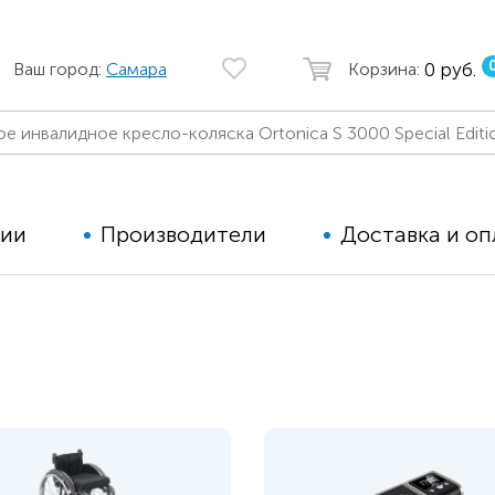
0 руб.
Ваш город:
Самара
Корзина:
ции
Производители
Доставка и оп
Автомобильные кресла
Аппараты
Коляски для детей с ДЦП
Тренажё
Коляски для детей активного
Дополнит
типа
для дете
Детские вертикализаторы