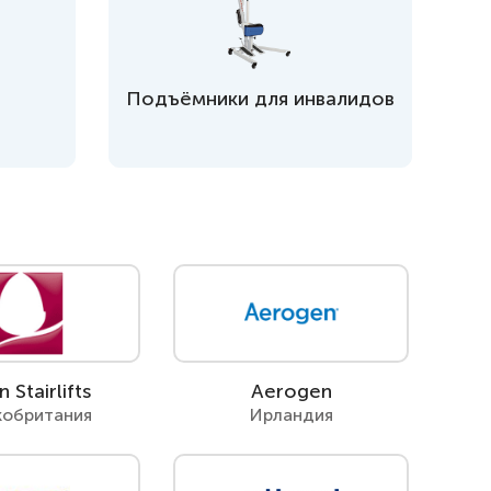
Подъёмники для инвалидов
 инвалидов
омобилей
 Stairlifts
Aerogen
кобритания
Ирландия
ры
апия