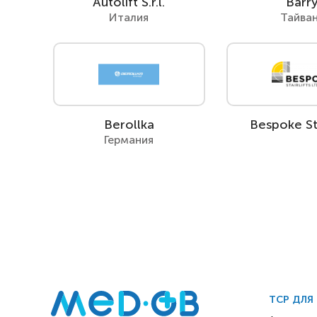
Autolift S.r.l.
Barr
Италия
Тайва
Berollka
Bespoke Sta
Германия
ТСР ДЛЯ