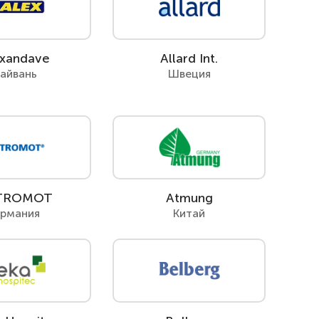
exandave
Allard Int.
айвань
Швеция
TROMOT
Atmung
ермания
Китай