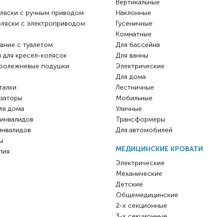
Вертикальные
ляски с ручным приводом
Наклонные
оляски с электроприводом
Гусеничные
Комнатные
ание с туалетом
Для бассейна
 для кресел-колясок
Для ванны
ролежневые подушки
Электрические
Для дома
талки
Лестничные
заторы
Мобильные
ля дома
Уличные
 инвалидов
Трансформеры
инвалидов
Для автомобилей
ы
МЕДИЦИНСКИЕ КРОВАТИ
пия
Электрические
Механические
Детские
Общемедицинские
2-х секционные
3-х секционные