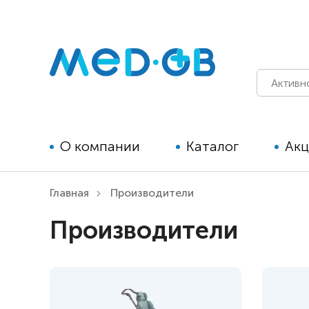
О компании
Каталог
Ак
Главная
Производители
Технические средства
Производители
реабилитации для детей
Технические средства
реабилитации для взрослых