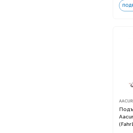
ПОД
AACUR
Подъ
Aacur
(Fahr