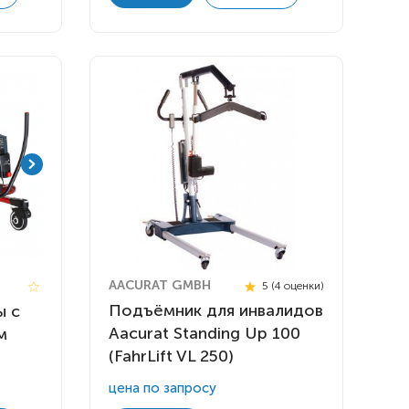
AACURAT GMBH
5 (4 оценки)
Подъёмник для инвалидов
ы с
Aacurat Standing Up 100
м
(FahrLift VL 250)
цена по запросу