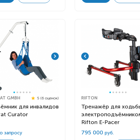
AT GMBH
RIFTON
5 (6 оценок)
ёмник для инвалидов
Тренажёр для ходьб
at Curator
электроподъёмнико
Rifton E-Pacer
795 000
о запросу
руб.