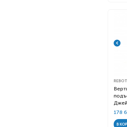
REBOT
Верт
подъ
Джей
178 
В КО