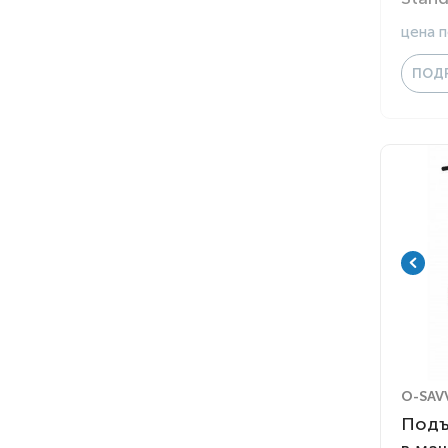
цена п
ПОД
O-SAV
Подъ