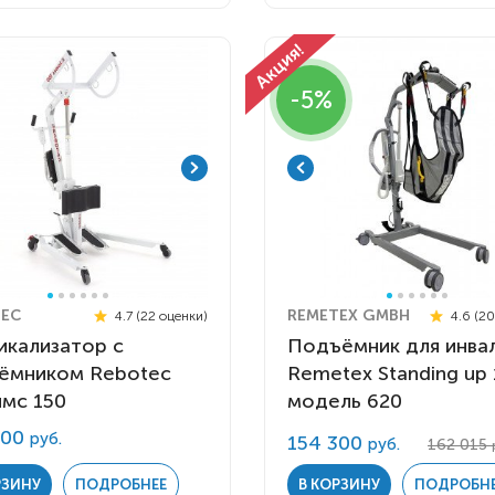
Комнатные
электроприводом
Кислородное оборудование
Для бассейна
Скутеры
Для ванны
-5%
Оборудование с туалетом
Электрические
Приставки для кресел-
Для дома
колясок
Лестничные
Противопролежневые
подушки
Мобильные
Для пляжа
Уличные
EC
REMETEX GMBH
4.7 (22 оценки)
4.6 (20
Кресла-каталки
Трансформеры
икализатор с
Подъёмник для инва
Вертикализаторы
ёмником Rebotec
Remetex Standing up
мс 150
Кровати для дома
модель 620
600
руб.
Ванна для инвалидов
154 300
руб.
162 015
РЗИНУ
ПОДРОБНЕЕ
В КОРЗИНУ
ПОДРОБН