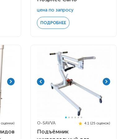
цена по запросу
ПОДРОБНЕЕ
O-SAVVA
4 оценки)
4.1 (25 оценок)
лидов
Подъёмник