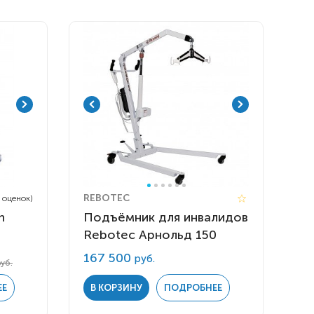
REBOTEC
9 оценок)
n
Подъёмник для инвалидов
Rebotec Арнольд 150
 инвалидов
омобилей
167 500
руб.
руб.
ры
ЕЕ
В КОРЗИНУ
ПОДРОБНЕЕ
апия