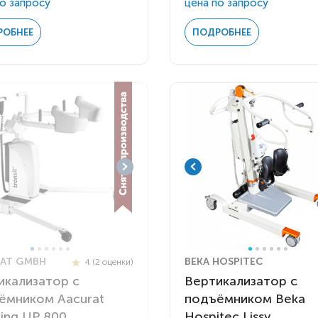
о запросу
цена по запросу
РОБНЕЕ
ПОДРОБНЕЕ
AT GMBH
BEKA HOSPITEC
4 (2 оценки)
икализатор с
Вертикализатор с
ёмником Aacurat
подъёмником Beka
ing UP 800
Hospitec Lissy