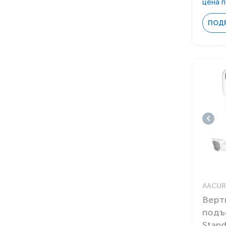
цена п
ПОД
AACUR
Верт
подъ
Stand