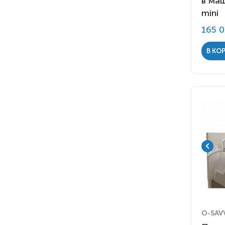
в ма
mini
165 
В КО
O-SAV