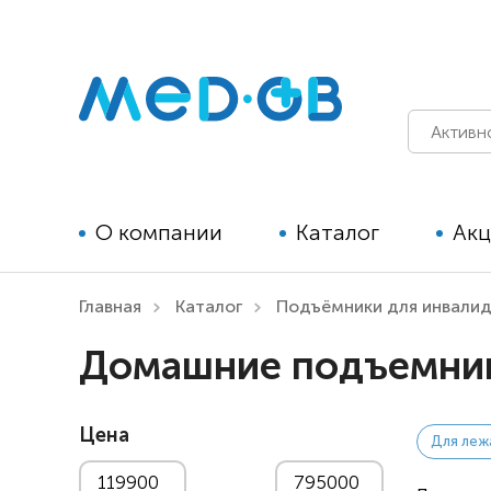
О компании
Каталог
Ак
Главная
Каталог
Подъёмники для инвали
Технические средства
Домашние подъемник
реабилитации для детей
Технические средства
Цена
реабилитации для взрослых
Для леж