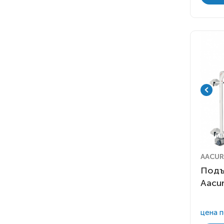
AACUR
Подъ
Aacur
цена п