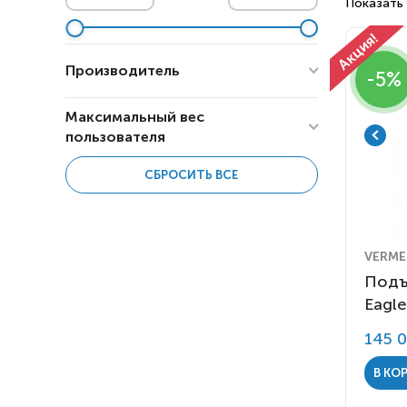
Респираторное оборудование
Показать 
Подъёмники для инвалидов
Производитель
-5%
Максимальный вес
пользователя
AACURAT GmbH
6
СБРОСИТЬ ВСЕ
BEKA Hospitec
2
140
250
MET
1
O-Savva
9
Rebotec
2
VERMEI
Remetex GmbH
Подъ
2
Eagle
Rifton
1
TRAUTWEIN
2
145 
Показать все (9)
Vermeiren N.V.
2
В КО