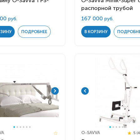
шину O-Savva TPS-
O-Savva Minik-Super 
распорной трубой
000
167 000
руб.
руб.
РЗИНУ
ПОДРОБНЕЕ
В КОРЗИНУ
ПОДРОБН
VA
O-SAVVA
5 (