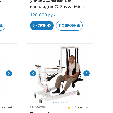
с
универсальный для
инвалидов O-Savva Minik
120 000
руб.
ЕЕ
В КОРЗИНУ
ПОДРОБНЕЕ
O-SAVVA
4 оценки)
5 (3 оценки)