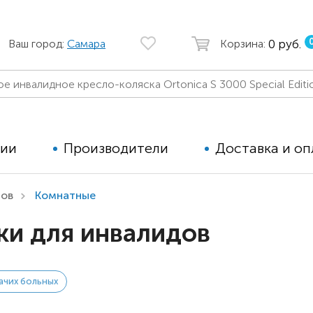
0 руб.
Ваш город:
Самара
Корзина:
ции
Производители
Доставка и оп
дов
Комнатные
Автомобильные кресла
Аппараты
и для инвалидов
Коляски для детей с ДЦП
Тренажё
Коляски для детей активного
Дополнит
типа
для дете
ачих больных
Детские вертикализаторы