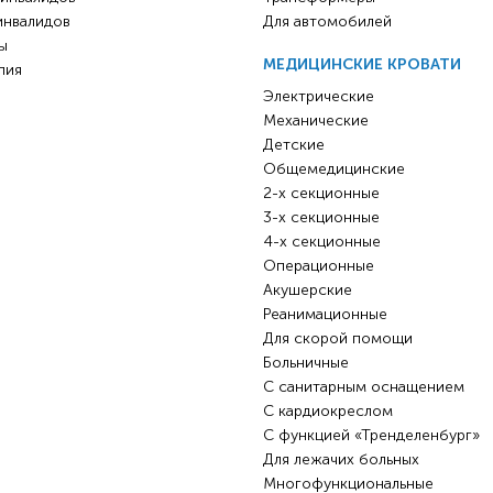
Комнатные
инвалидов
Для автомобилей
электроприводом
Кислородное оборудование
ы
Для бассейна
Скутеры
МЕДИЦИНСКИЕ КРОВАТИ
пия
Для ванны
Электрические
Оборудование с туалетом
Механические
Электрические
Приставки для кресел-
Детские
Для дома
Общемедицинские
колясок
2-х секционные
Лестничные
Противопролежневые
3-х секционные
подушки
4-х секционные
Мобильные
Операционные
Для пляжа
Уличные
Акушерские
Реанимационные
Кресла-каталки
Трансформеры
Для скорой помощи
Вертикализаторы
Больничные
С санитарным оснащением
Кровати для дома
С кардиокреслом
С функцией «Тренделенбург»
Ванна для инвалидов
Для лежачих больных
Многофункциональные