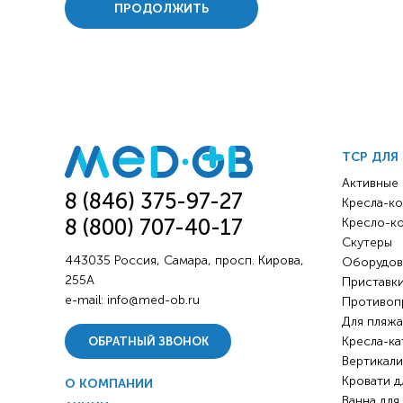
Респираторное оборудование
ПРОДОЛЖИТЬ
Подъёмники для инвалидов
ТСР ДЛЯ
Активные
8 (846) 375-97-27
Кресла-ко
8 (800) 707-40-17
Кресло-к
Скутеры
443035 Россия, Самара, просп. Кирова,
Оборудов
255А
Приставки
e-mail:
info@med-ob.ru
Противоп
Для пляжа
Кресла-ка
ОБРАТНЫЙ ЗВОНОК
Вертикали
Кровати д
О КОМПАНИИ
Ванна для