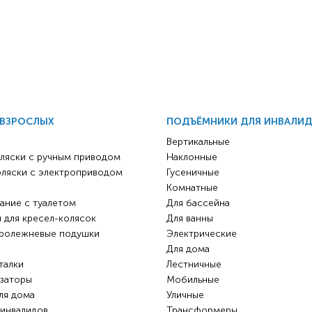
Детские коляски с
электроприводом
Функциональные опоры
Ходунки
Велосипеды
 ВЗРОСЛЫХ
ПОДЪЁМНИКИ ДЛЯ ИНВАЛИ
Для ванны
Вертикальные
ляски с ручным приводом
Наклонные
Товары для
оляски с электроприводом
Гусеничные
позиционирования
Комнатные
Реабилитационные костюмы
ание с туалетом
Для бассейна
 для кресел-колясок
Для ванны
Иппотренажёры
ролежневые подушки
Электрические
Активные
CPAP | BPAP аппараты
Вертикальные
Весы для
Для авт
Для дома
талки
Лестничные
Кресла-коляски с ручным
Аппараты для вентиляции
Наклонные
Тренажё
заторы
Мобильные
приводом
лёгких
Гусеничные
Иппотер
ля дома
Уличные
 инвалидов
Кресло-коляски с
Откашливатели
Трансформеры