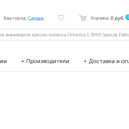
0 руб.
Ваш город:
Самара
Корзина:
ции
Производители
Доставка и оп
Автомобильные кресла
Аппараты
Коляски для детей с ДЦП
Тренажё
Коляски для детей активного
Дополнит
типа
для дете
Детские вертикализаторы