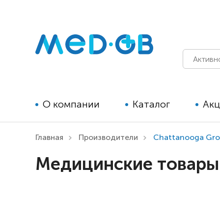
О компании
Каталог
Ак
Главная
Производители
Chattanooga Gro
Технические средства
Медицинские товары 
реабилитации для детей
Технические средства
реабилитации для взрослых