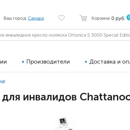
0 руб.
Ваш город:
Самара
Корзина:
ции
Производители
Доставка и оп
up
Автомобильные кресла
Аппараты
для инвалидов Chattano
Коляски для детей с ДЦП
Тренажё
Коляски для детей активного
Дополнит
типа
для дете
Детские вертикализаторы