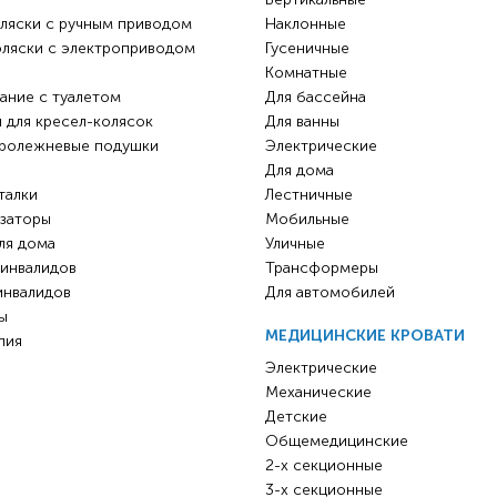
ляски с ручным приводом
Наклонные
оляски с электроприводом
Гусеничные
Комнатные
ание с туалетом
Для бассейна
 для кресел-колясок
Для ванны
ролежневые подушки
Электрические
Для дома
талки
Лестничные
заторы
Мобильные
ля дома
Уличные
 инвалидов
Трансформеры
инвалидов
Для автомобилей
ы
МЕДИЦИНСКИЕ КРОВАТИ
пия
Электрические
Механические
Детские
Общемедицинские
2-х секционные
3-х секционные