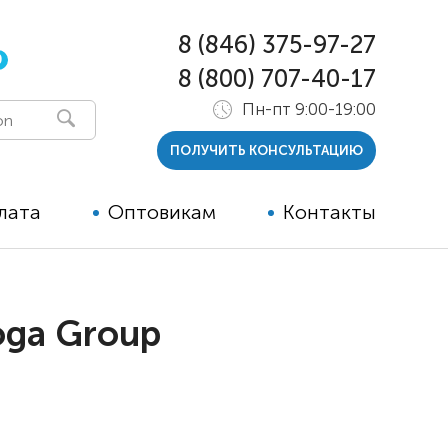
8 (846) 375-97-27
0
8 (800) 707-40-17
Пн-пт 9:00-19:00
ПОЛУЧИТЬ КОНСУЛЬТАЦИЮ
лата
Оптовикам
Контакты
 и тутора
oga Group
ры
ельные опции к ТСР
й