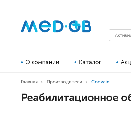
О компании
Каталог
Ак
Главная
Производители
Convaid
Технические средства
Реабилитационное о
реабилитации для детей
Технические средства
реабилитации для взрослых