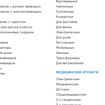
Вертикальные
ляски с ручным приводом
Наклонные
оляски с электроприводом
Гусеничные
Комнатные
ание с туалетом
Для бассейна
 для кресел-колясок
Для ванны
ролежневые подушки
Электрические
Для дома
талки
Лестничные
заторы
Мобильные
ля дома
Уличные
 инвалидов
Трансформеры
инвалидов
Для автомобилей
ы
МЕДИЦИНСКИЕ КРОВАТИ
пия
Электрические
Механические
Детские
Общемедицинские
2-х секционные
3-х секционные