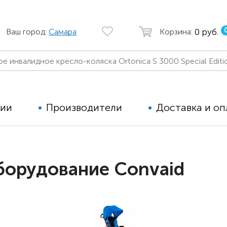
0 руб.
Ваш город:
Самара
Корзина:
ции
Производители
Доставка и оп
Автомобильные кресла
Аппараты
борудование Convaid
Коляски для детей с ДЦП
Тренажё
Коляски для детей активного
Дополнит
типа
для дете
Детские вертикализаторы