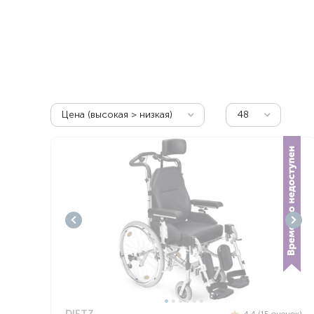
Респираторное оборудование
Подъёмники для инвалидов
Цена (высокая > низкая)
48
DIETZ
4.4 (15 оценок)