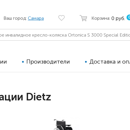
0 руб.
Ваш город:
Самара
Корзина:
ции
Производители
Доставка и оп
Автомобильные кресла
Аппараты
ации Dietz
Коляски для детей с ДЦП
Тренажё
Коляски для детей активного
Дополнит
типа
для дете
Детские вертикализаторы