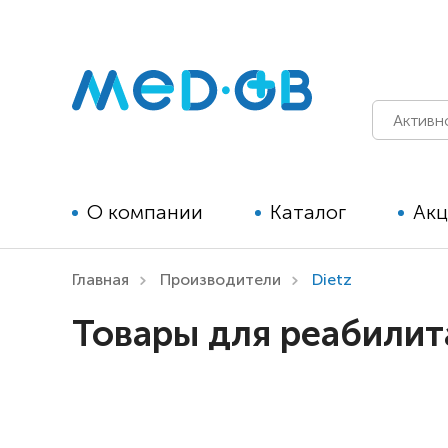
О компании
Каталог
Ак
Главная
Производители
Dietz
Технические средства
Товары для реабилит
реабилитации для детей
Технические средства
реабилитации для взрослых