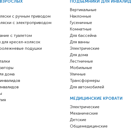
 ВЗРОСЛЫХ
ПОДЪЁМНИКИ ДЛЯ ИНВАЛИ
Вертикальные
ляски с ручным приводом
Наклонные
оляски с электроприводом
Гусеничные
Комнатные
ание с туалетом
Для бассейна
 для кресел-колясок
Для ванны
ролежневые подушки
Электрические
Для дома
талки
Лестничные
заторы
Мобильные
ля дома
Уличные
 инвалидов
Трансформеры
инвалидов
Для автомобилей
ы
МЕДИЦИНСКИЕ КРОВАТИ
пия
Электрические
Механические
Детские
Общемедицинские