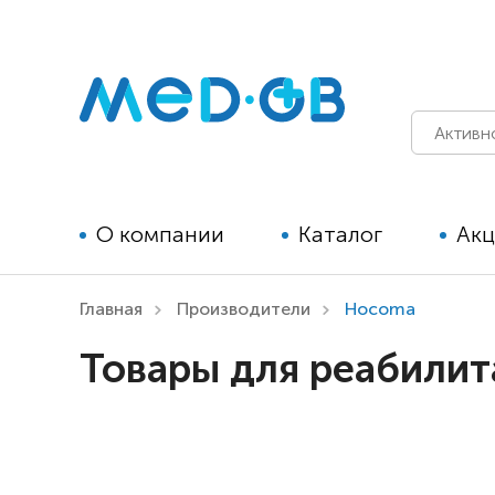
О компании
Каталог
Ак
Главная
Производители
Hocoma
Технические средства
Товары для реабили
реабилитации для детей
Технические средства
реабилитации для взрослых