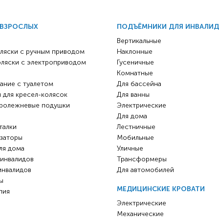
 ВЗРОСЛЫХ
ПОДЪЁМНИКИ ДЛЯ ИНВАЛИ
Вертикальные
ляски с ручным приводом
Наклонные
оляски с электроприводом
Гусеничные
Комнатные
ание с туалетом
Для бассейна
 для кресел-колясок
Для ванны
ролежневые подушки
Электрические
Для дома
талки
Лестничные
заторы
Мобильные
ля дома
Уличные
 инвалидов
Трансформеры
инвалидов
Для автомобилей
ы
МЕДИЦИНСКИЕ КРОВАТИ
пия
Электрические
Механические