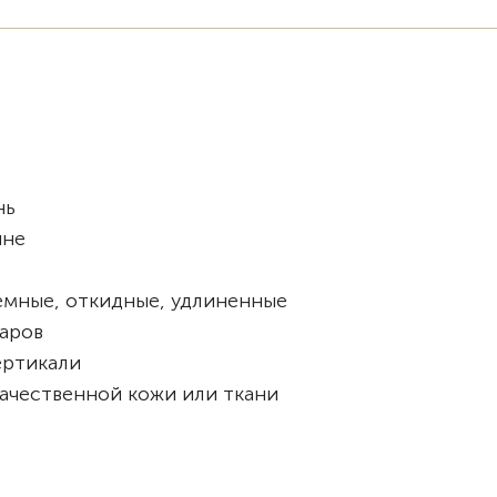
нь
ине
ёмные, откидные, удлиненные
аров
ертикали
ачественной кожи или ткани