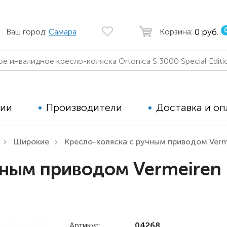
0 руб.
Ваш город:
Самара
Корзина:
ции
Производители
Доставка и оп
Широкие
Кресло-коляска с ручным приводом Verme
Автомобильные кресла
Аппараты
ным приводом Vermeiren E
Коляски для детей с ДЦП
Тренажё
Коляски для детей активного
Дополнит
типа
для дете
Детские вертикализаторы
Артикул:
04268