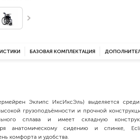
Комнатные
электроприводом
Кислородное оборудование
Для бассейна
Скутеры
Для ванны
Оборудование с туалетом
Электрические
Приставки для кресел-
Для дома
колясок
РИСТИКИ
БАЗОВАЯ КОМПЛЕКТАЦИЯ
ДОПОЛНИТЕЛ
Лестничные
Противопролежневые
подушки
Мобильные
Для пляжа
Уличные
Кресла-каталки
Трансформеры
рмейрен Эклипс ИксИксЭль) выделяется среди
Вертикализаторы
высокой грузоподъёмности и прочной конструкци
Кровати для дома
ального сплава и имеет складную констру
Ванна для инвалидов
аря анатомическому сидению и спинке, Ecl
нь комфорта и удобства.