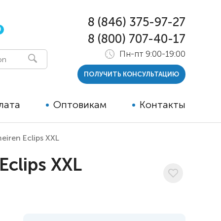
8 (846) 375-97-27
0
8 (800) 707-40-17
Пн-пт 9:00-19:00
ПОЛУЧИТЬ КОНСУЛЬТАЦИЮ
лата
Оптовикам
Контакты
iren Eclips XXL
 и тутора
clips XXL
ры
ельные опции к ТСР
й