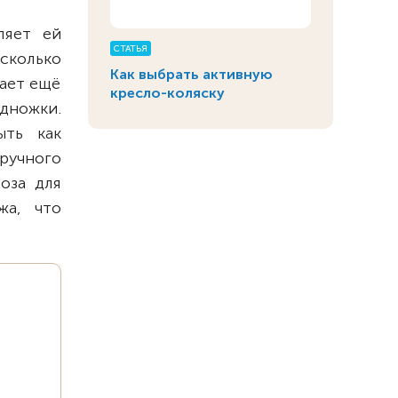
ляет ей
СТАТЬЯ
сколько
Как выбрать активную
тает ещё
кресло-коляску
дножки.
ыть как
ручного
оза для
жа, что