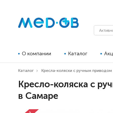
О компании
Каталог
Ак
Каталог
Кресла-коляски с ручным приводом
Технические средства
Кресло-коляска с руч
реабилитации для детей
в Самаре
Технические средства
реабилитации для взрослых