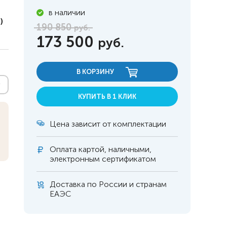
в наличии
)
190 850
руб.
173 500
руб.
В КОРЗИНУ
КУПИТЬ В 1 КЛИК
Цена зависит от комплектации
Оплата
картой, наличными,
электронным сертификатом
 инвалидов
омобилей
Доставка по России и странам
ЕАЭС
ры
апия