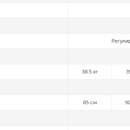
Регули
38.5 кг
3
85 см
9